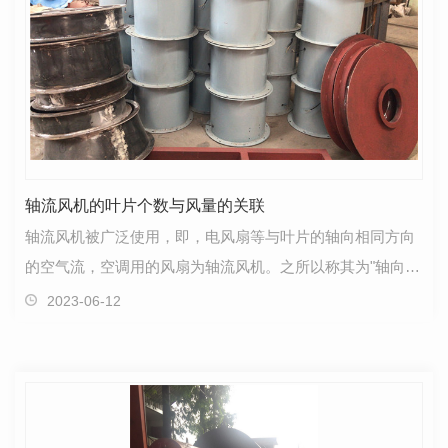
轴流风机的叶片个数与风量的关联
轴流风机被广泛使用，即，电风扇等与叶片的轴向相同方向
的空气流，空调用的风扇为轴流风机。之所以称其为"轴向
流",是因为气体平行于风扇轴流动。轴流风…
2023-06-12