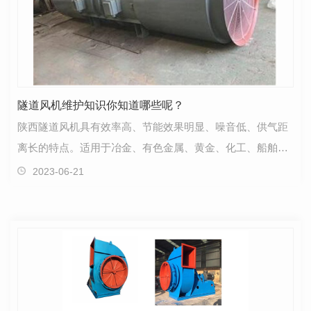
隧道风机维护知识你知道哪些呢？
陕西隧道风机具有效率高、节能效果明显、噪音低、供气距
离长的特点。适用于冶金、有色金属、黄金、化工、船舶、
陶瓷等场所的高压通风。你知道如何维护隧道吗？..隧…
2023-06-21