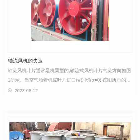
轴流风机的失速
轴流风机叶片通常是机翼型的,轴流式风机叶片气流方向如图
1所示。当空气顺着机翼叶片进口端(冲角α=0),按图所示的流
向流入时,它分成上下两股气流贴着翼面流过,叶片…
2023-06-12